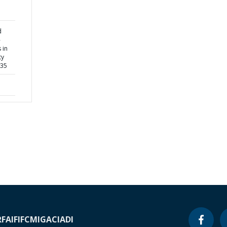
d
-
 in
ty
135
RF
AIF
IFC
MIGA
CIADI