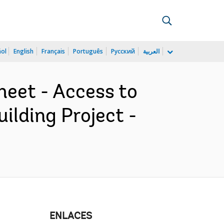
ñol
English
Français
Português
Русский
العربية
eet - Access to
ilding Project -
ENLACES