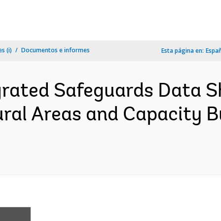
s (i)
Documentos e informes
Esta página en:
Espa
grated Safeguards Data Sh
ural Areas and Capacity Bu