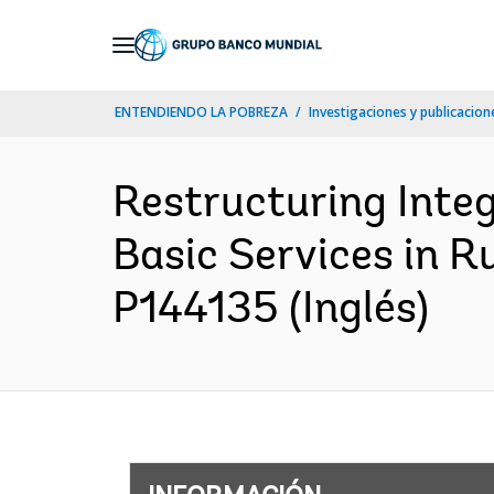
Skip
to
Main
ENTENDIENDO LA POBREZA
Investigaciones y publicacione
Navigation
Restructuring Inte
Basic Services in R
P144135 (Inglés)