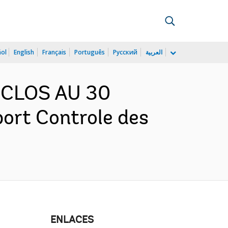
ñol
English
Français
Português
Русский
العربية
 CLOS AU 30
rt Controle des
ENLACES