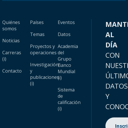
Quiénes
Países
Eventos
MANT
somos
AL
Temas
Datos
Noticias
DÍA
Proyectos y
Academia
Carreras
operaciones
del
CON
(i)
Grupo
NUEST
Investigación
Banco
Contacto
y
Mundial
ÚLTIM
publicaciones
(i)
(i)
DATOS
Sistema
Y
de
calificación
CONOC
(i)
Inscr