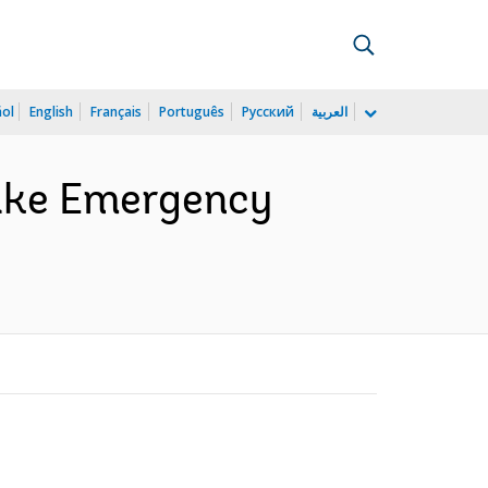
ñol
English
Français
Português
Русский
العربية
ake Emergency