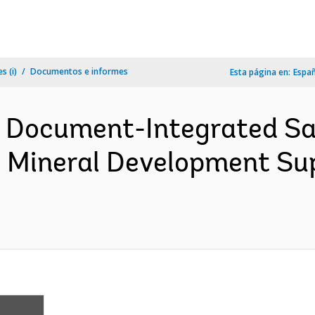
s (i)
Documentos e informes
Esta página en:
Espa
n Document-Integrated S
e Mineral Development Sup