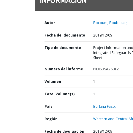
INFORMACIÓN
Autor
Bocoum, Boubacar;
Fecha del documento
2019/12/09
Tipo de documento
Project Information an
Integrated Safeguards 
Sheet
Número del informe
PIDISDSA26012
Volumen
1
Total Volume(s)
1
País
Burkina Faso,
Región
Western and Central Afr
Fecha de divulgación
2019/12/09