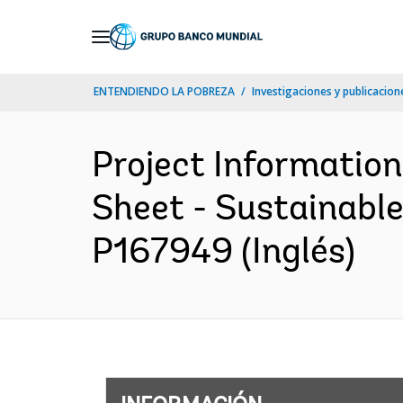
Skip
to
Main
ENTENDIENDO LA POBREZA
Investigaciones y publicacione
Navigation
Project Informatio
Sheet - Sustainabl
P167949 (Inglés)