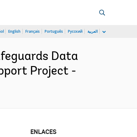
ñol
English
Français
Português
Русский
العربية
afeguards Data
port Project -
ENLACES