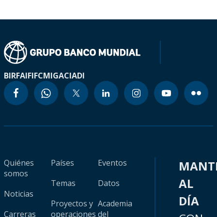
BIRF
AIF
IFC
MIGA
CIADI
Quiénes
Países
Eventos
MANT
somos
AL
Temas
Datos
Noticias
DÍA
Proyectos y
Academia
Carreras
operaciones
del