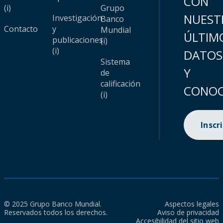
CON
(i)
Grupo
NUEST
Investigación
Banco
Contacto
y
Mundial
ÚLTIM
publicaciones
(i)
(i)
DATOS
Sistema
Y
de
calificación
CONOC
(i)
Inscr
© 2025 Grupo Banco Mundial.
Aspectos legales
Reservados todos los derechos.
Aviso de privacidad
Accesibilidad del sitio web