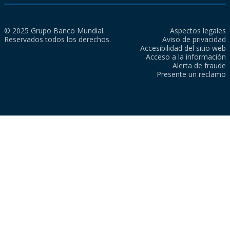
© 2025 Grupo Banco Mundial.
Aspectos legales
Reservados todos los derechos.
Aviso de privacidad
Accesibilidad del sitio web
Acceso a la información
Alerta de fraude
Presente un reclamo