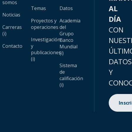
somos
AL
Temas
Datos
Noticias
DÍA
Proyectos y
Academia
Carreras
operaciones
del
CON
(i)
Grupo
NUEST
Investigación
Banco
Contacto
y
Mundial
ÚLTIM
publicaciones
(i)
(i)
DATOS
Sistema
Y
de
calificación
CONOC
(i)
Inscr