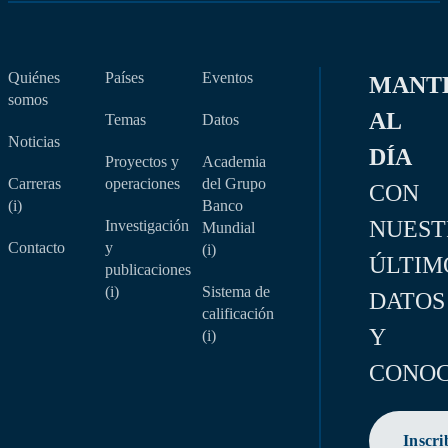
Quiénes
Países
Eventos
MANT
somos
AL
Temas
Datos
Noticias
DÍA
Proyectos y
Academia
Carreras
operaciones
del Grupo
CON
(i)
Banco
NUEST
Investigación
Mundial
Contacto
y
(i)
ÚLTIM
publicaciones
(i)
Sistema de
DATOS
calificación
Y
(i)
CONOC
Inscri