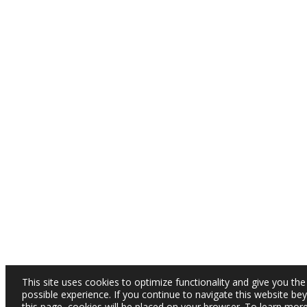
This site uses cookies to optimize functionality and give you the
possible experience. If you continue to navigate this website be
this page, cookies will be placed on your browser. To learn mor