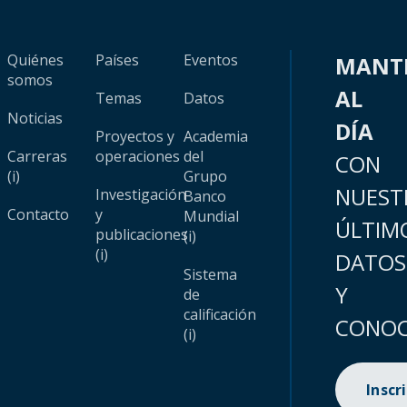
Quiénes
Países
Eventos
MANT
somos
AL
Temas
Datos
Noticias
DÍA
Proyectos y
Academia
Carreras
operaciones
del
CON
(i)
Grupo
NUEST
Investigación
Banco
Contacto
y
Mundial
ÚLTIM
publicaciones
(i)
(i)
DATOS
Sistema
Y
de
calificación
CONOC
(i)
Inscr