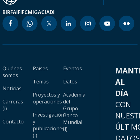
BIRF
AIF
IFC
MIGA
CIADI
Quiénes
Países
Eventos
MANT
somos
AL
Temas
Datos
Noticias
DÍA
Proyectos y
Academia
Carreras
operaciones
del
CON
(i)
Grupo
NUEST
Investigación
Banco
Contacto
y
Mundial
ÚLTIM
publicaciones
(i)
(i)
DATOS