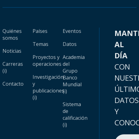
Quiénes
Países
Eventos
MANT
somos
AL
Temas
Datos
Noticias
DÍA
Proyectos y
Academia
Carreras
operaciones
del
CON
(i)
Grupo
NUEST
Investigación
Banco
Contacto
y
Mundial
ÚLTIM
publicaciones
(i)
(i)
DATOS
Sistema
Y
de
calificación
CONOC
(i)