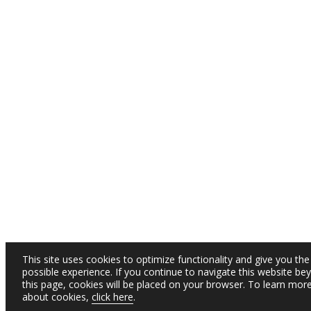
This site uses cookies to optimize functionality and give you the
possible experience. If you continue to navigate this website be
this page, cookies will be placed on your browser. To learn mor
about cookies,
click here
.