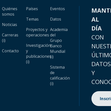
Quiénes
Países
Eventos
MANT
somos
AL
Temas
Datos
Noticias
DÍA
Proyectos y
Academia
Carreras
operaciones
del
CON
(i)
Grupo
NUEST
Investigación
Banco
Contacto
y
Mundial
ÚLTIM
publicaciones
(i)
(i)
DATOS
Sistema
Y
de
calificación
CONOC
(i)
Inscr