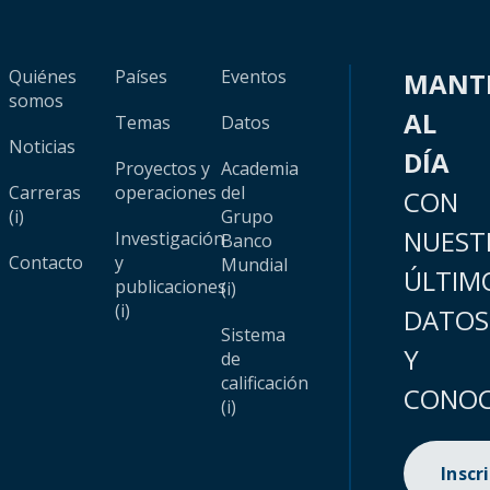
Quiénes
Países
Eventos
MANT
somos
AL
Temas
Datos
Noticias
DÍA
Proyectos y
Academia
Carreras
operaciones
del
CON
(i)
Grupo
NUEST
Investigación
Banco
Contacto
y
Mundial
ÚLTIM
publicaciones
(i)
(i)
DATOS
Sistema
Y
de
calificación
CONOC
(i)
Inscr