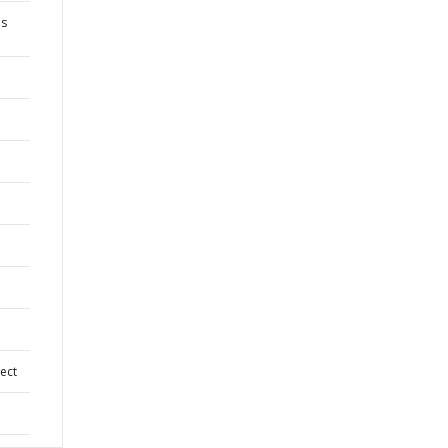
os
ect