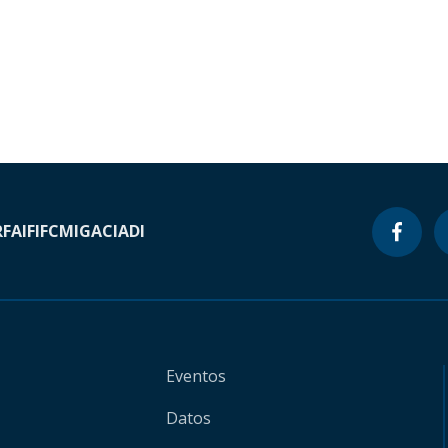
RF
AIF
IFC
MIGA
CIADI
Eventos
Datos