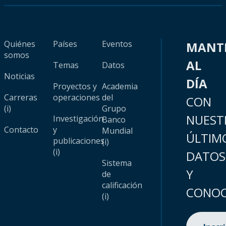
Quiénes
Países
Eventos
MANT
somos
AL
Temas
Datos
Noticias
DÍA
Proyectos y
Academia
Carreras
operaciones
del
CON
(i)
Grupo
NUEST
Investigación
Banco
Contacto
y
Mundial
ÚLTIM
publicaciones
(i)
(i)
DATOS
Sistema
Y
de
calificación
CONOC
(i)