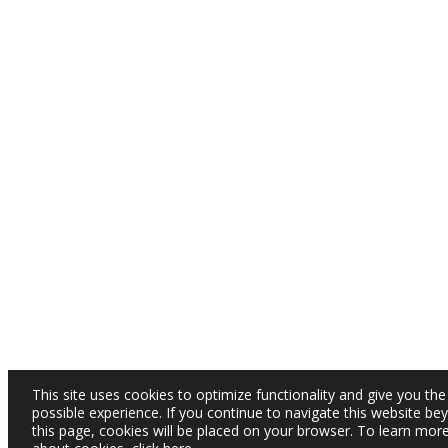
This site uses cookies to optimize functionality and give you the
possible experience. If you continue to navigate this website be
this page, cookies will be placed on your browser. To learn mor