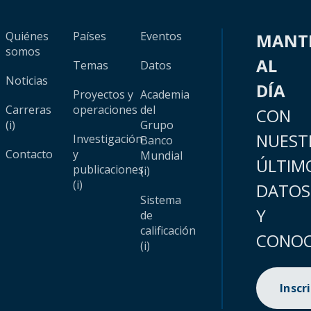
Quiénes
Países
Eventos
MANT
somos
AL
Temas
Datos
Noticias
DÍA
Proyectos y
Academia
Carreras
operaciones
del
CON
(i)
Grupo
NUEST
Investigación
Banco
Contacto
y
Mundial
ÚLTIM
publicaciones
(i)
(i)
DATOS
Sistema
Y
de
calificación
CONOC
(i)
Inscr