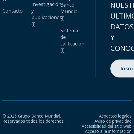
NUEST
Investigación
Banco
Contacto
y
Mundial
ÚLTIM
publicaciones
(i)
(i)
DATOS
Sistema
Y
de
calificación
CONOC
(i)
Inscr
© 2025 Grupo Banco Mundial.
Aspectos legales
Reservados todos los derechos.
Aviso de privacidad
Accesibilidad del sitio web
Acceso a la información