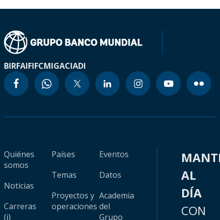
BIRF
AIF
IFC
MIGA
CIADI
Quiénes
Países
Eventos
MANT
somos
AL
Temas
Datos
Noticias
DÍA
Proyectos y
Academia
Carreras
operaciones
del
CON
(i)
Grupo