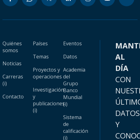
Quiénes
Países
Eventos
MANT
somos
AL
Temas
Datos
Noticias
DÍA
Proyectos y
Academia
Carreras
operaciones
del
CON
(i)
Grupo
NUEST
Investigación
Banco
Contacto
y
Mundial
ÚLTIM
publicaciones
(i)
(i)
DATOS
Sistema
Y
de
calificación
CONOC
(i)