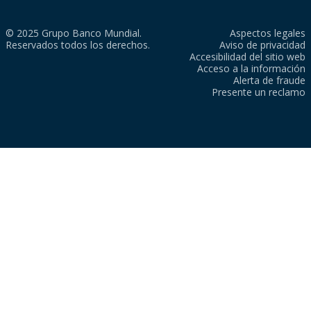
© 2025 Grupo Banco Mundial.
Aspectos legales
Reservados todos los derechos.
Aviso de privacidad
Accesibilidad del sitio web
Acceso a la información
Alerta de fraude
Presente un reclamo