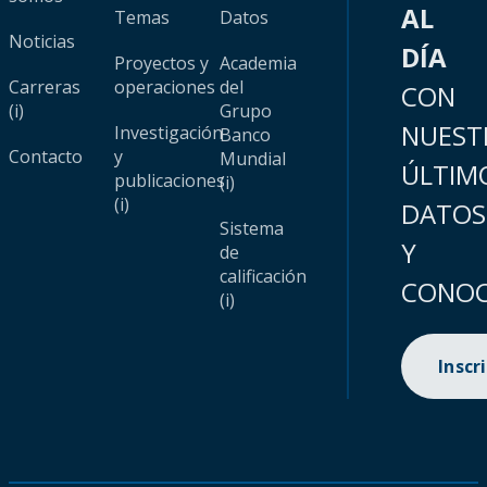
AL
Temas
Datos
Noticias
DÍA
Proyectos y
Academia
Carreras
operaciones
del
CON
(i)
Grupo
NUEST
Investigación
Banco
Contacto
y
Mundial
ÚLTIM
publicaciones
(i)
(i)
DATOS
Sistema
Y
de
calificación
CONOC
(i)
Inscr