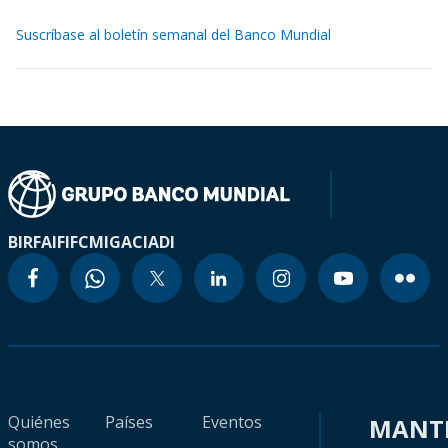
Suscríbase al boletín semanal del Banco Mundial
BIRF
AIF
IFC
MIGA
CIADI
Quiénes
Países
Eventos
MANT
somos