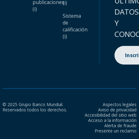
ÚLTIM
publicaciones
(i)
(i)
DATOS
Sistema
Y
de
calificación
CONOC
(i)
Inscr
© 2025 Grupo Banco Mundial.
Aspectos legales
Reservados todos los derechos.
Aviso de privacidad
Accesibilidad del sitio web
Acceso a la información
Alerta de fraude
Presente un reclamo