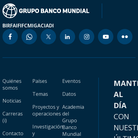
BIRF
AIF
IFC
MIGA
CIADI
Quiénes
Países
Eventos
MANT
somos
AL
Temas
Datos
Noticias
DÍA
Proyectos y
Academia
Carreras
operaciones
del
CON
(i)
Grupo
NUEST
Investigación
Banco
Contacto
y
Mundial