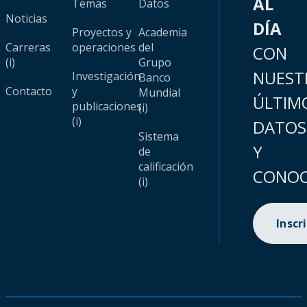
AL
Temas
Datos
Noticias
DÍA
Proyectos y
Academia
Carreras
operaciones
del
CON
(i)
Grupo
NUEST
Investigación
Banco
Contacto
y
Mundial
ÚLTIM
publicaciones
(i)
(i)
DATOS
Sistema
Y
de
calificación
CONOC
(i)
Inscr