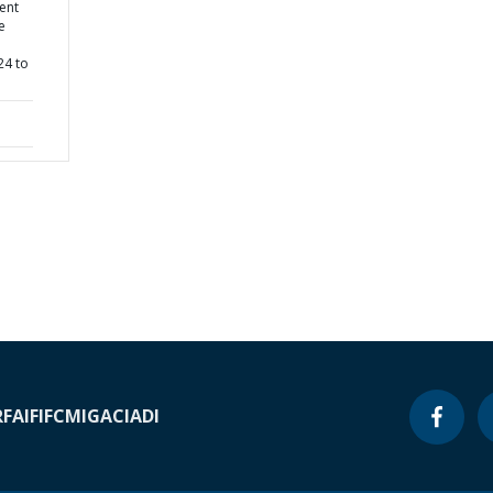
ent
e
24 to
RF
AIF
IFC
MIGA
CIADI