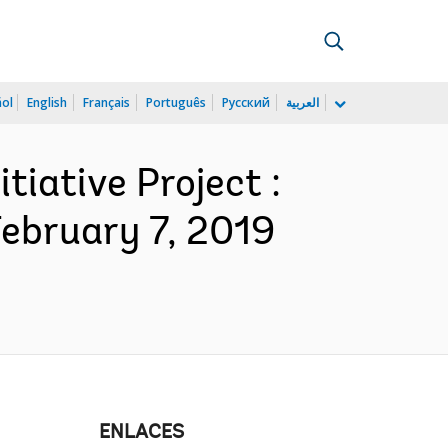
ñol
English
Français
Português
Русский
العربية
iative Project :
February 7, 2019
ENLACES