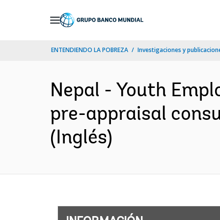
Skip
to
Main
ENTENDIENDO LA POBREZA
Investigaciones y publicacione
Navigation
Nepal - Youth Emplo
pre-appraisal consu
(Inglés)