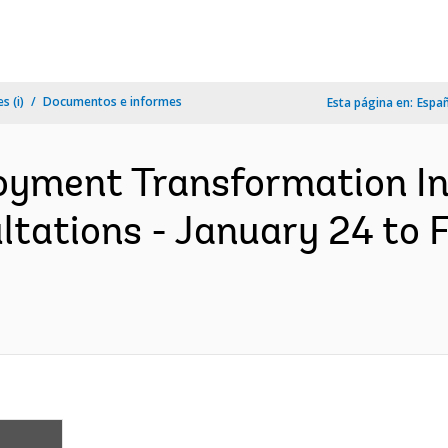
s (i)
Documentos e informes
Esta página en:
Espa
yment Transformation Init
ltations - January 24 to 