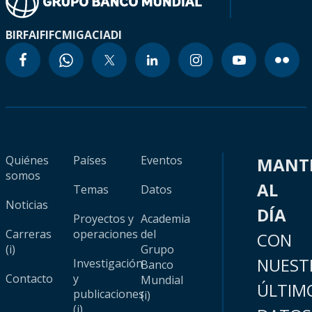
BIRF
AIF
IFC
MIGA
CIADI
Quiénes
Países
Eventos
MANT
somos
AL
Temas
Datos
Noticias
DÍA
Proyectos y
Academia
Carreras
operaciones
del
CON
(i)
Grupo
NUEST
Investigación
Banco
Contacto
y
Mundial
ÚLTIM
publicaciones
(i)
(i)