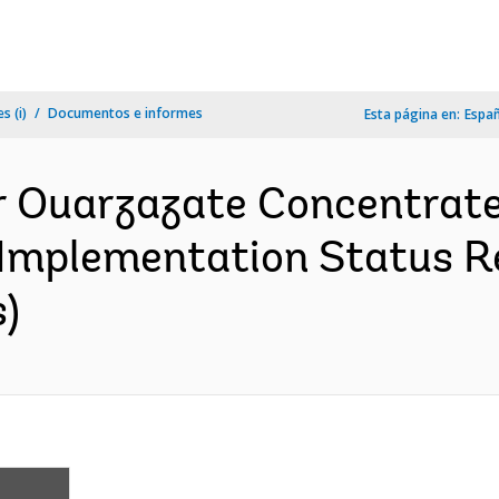
s (i)
Documentos e informes
Esta página en:
Espa
r Ouarzazate Concentrate
 Implementation Status Re
)