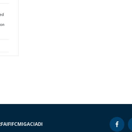
ted
ion
RF
AIF
IFC
MIGA
CIADI