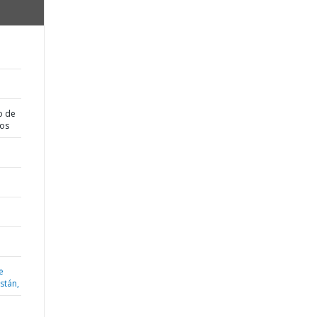
o de
dos
e
istán,