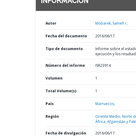
INFORMACIÓN
Autor
Mobarek, Sameh I.;
Fecha del documento
2016/06/17
Tipo de documento
Informe sobre el estad
ejecución y los resulta
Número del informe
ISR23914
Volumen
1
Total Volume(s)
1
País
Marruecos,
Región
Oriente Medio, Norte d
África, Afganistán y Pak
Fecha de divulgación
2016/06/17