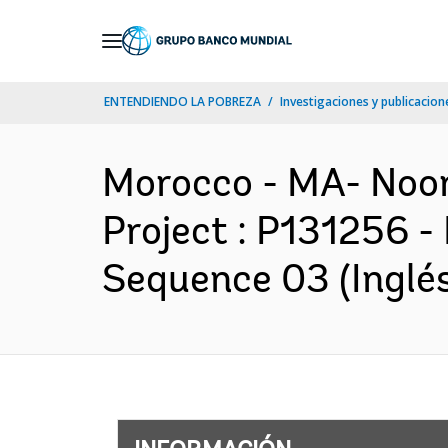
Skip
to
Main
ENTENDIENDO LA POBREZA
Investigaciones y publicacione
Navigation
Morocco - MA- Noo
Project : P131256 -
Sequence 03 (Inglés