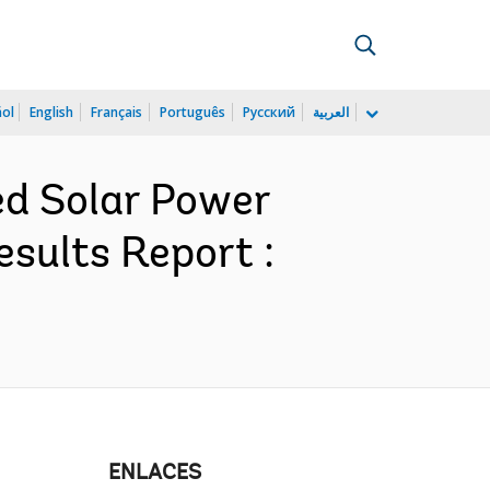
ñol
English
Français
Português
Русский
العربية
d Solar Power
sults Report :
ENLACES