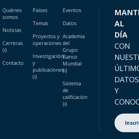
Quiénes
Países
Eventos
MANT
somos
AL
Temas
Datos
Noticias
DÍA
Proyectos y
Academia
Carreras
operaciones
del
CON
(i)
Grupo
NUEST
Investigación
Banco
Contacto
y
Mundial
ÚLTIM
publicaciones
(i)
(i)
DATOS
Sistema
Y
de
calificación
CONOC
(i)
Inscr