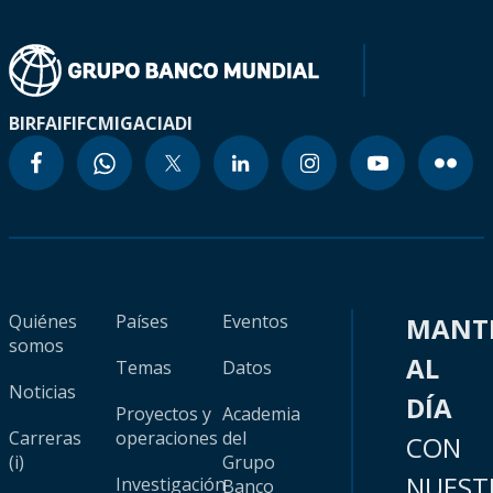
BIRF
AIF
IFC
MIGA
CIADI
Quiénes
Países
Eventos
MANT
somos
AL
Temas
Datos
Noticias
DÍA
Proyectos y
Academia
Carreras
operaciones
del
CON
(i)
Grupo
NUEST
Investigación
Banco