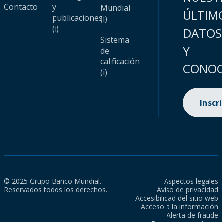
Contacto
y
Mundial
ÚLTIM
publicaciones
(i)
(i)
DATOS
Sistema
Y
de
calificación
CONOC
(i)
Inscr
© 2025 Grupo Banco Mundial.
Aspectos legales
Reservados todos los derechos.
Aviso de privacidad
Accesibilidad del sitio web
Acceso a la información
Alerta de fraude