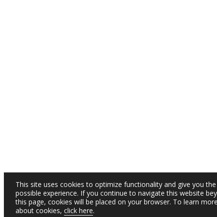
This site uses cookies to optimize functionality and give you the
possible experience. If you continue to navigate this website be
this page, cookies will be placed on your browser. To learn mor
about cookies,
click here
.