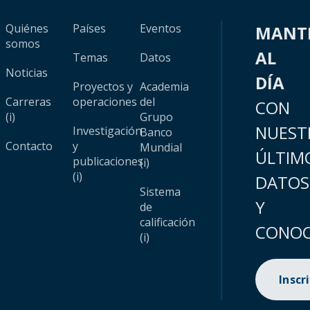
Quiénes
Países
Eventos
MANT
somos
AL
Temas
Datos
Noticias
DÍA
Proyectos y
Academia
Carreras
operaciones
del
CON
(i)
Grupo
NUEST
Investigación
Banco
Contacto
y
Mundial
ÚLTIM
publicaciones
(i)
(i)
DATOS
Sistema
Y
de
calificación
CONOC
(i)
Inscr