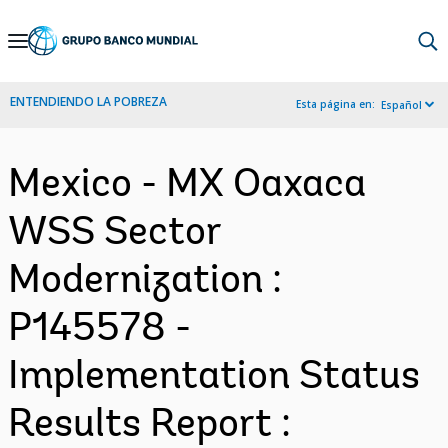
Skip
to
Main
ENTENDIENDO LA POBREZA
Esta página en:
Español
Navigation
Mexico - MX Oaxaca
WSS Sector
Modernization :
P145578 -
Implementation Status
Results Report :