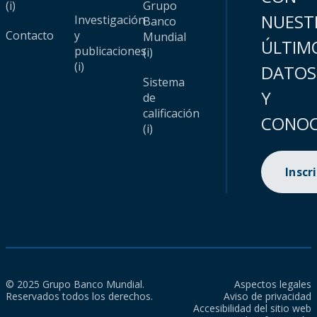
(i)
Grupo
NUEST
Investigación
Banco
Contacto
y
Mundial
ÚLTIM
publicaciones
(i)
(i)
DATOS
Sistema
Y
de
calificación
CONOC
(i)
Inscr
© 2025 Grupo Banco Mundial.
Aspectos legales
Reservados todos los derechos.
Aviso de privacidad
Accesibilidad del sitio web