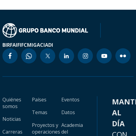
BIRF
AIF
IFC
MIGA
CIADI
Quiénes
Países
Eventos
MANT
somos
AL
Temas
Datos
Noticias
DÍA
Proyectos y
Academia
Carreras
operaciones
del
CON