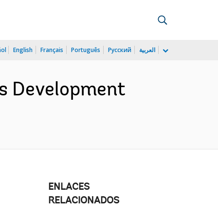
ñol
English
Français
Português
Русский
العربية
ds Development
ENLACES
RELACIONADOS