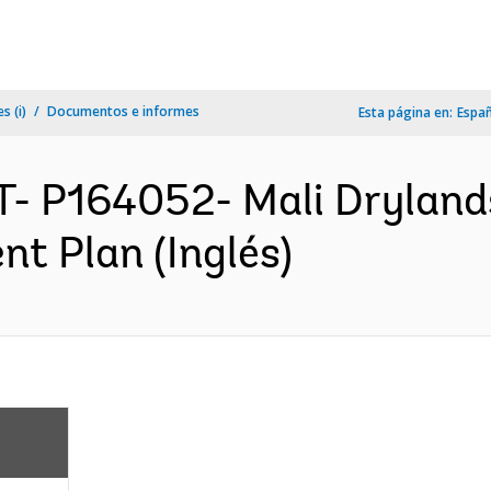
s (i)
Documentos e informes
Esta página en:
Espa
T- P164052- Mali Drylan
nt Plan (Inglés)