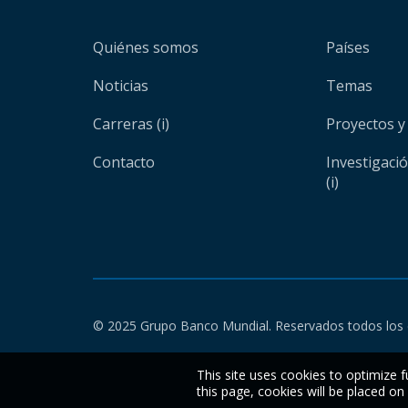
Quiénes somos
Países
Noticias
Temas
Carreras (i)
Proyectos y
Contacto
Investigaci
(i)
© 2025 Grupo Banco Mundial. Reservados todos los 
This site uses cookies to optimize f
this page, cookies will be placed o