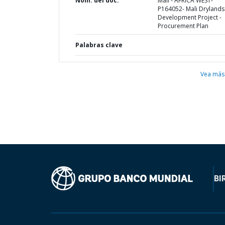
Nom. del doc.
Mali - AFRICA WEST-
P164052- Mali Drylands
Development Project -
Procurement Plan
Palabras clave
Vea más
BI