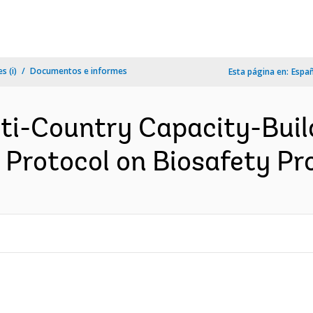
s (i)
Documentos e informes
Esta página en:
Espa
lti-Country Capacity-Buil
Protocol on Biosafety Proj