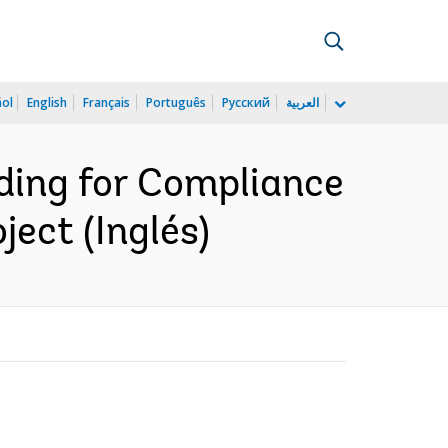
ñol
English
Français
Português
Русский
العربية
ding for Compliance
ect (Inglés)