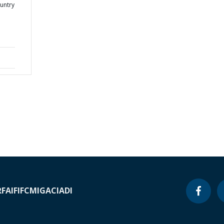
ountry
RF
AIF
IFC
MIGA
CIADI