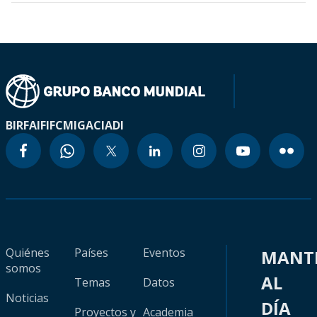
BIRF
AIF
IFC
MIGA
CIADI
Quiénes
Países
Eventos
MANT
somos
AL
Temas
Datos
Noticias
DÍA
Proyectos y
Academia