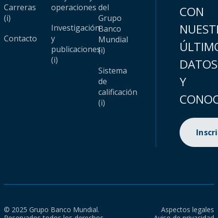
Carreras
operaciones
del
CON
(i)
Grupo
NUEST
Investigación
Banco
Contacto
y
Mundial
ÚLTIM
publicaciones
(i)
(i)
DATOS
Sistema
Y
de
calificación
CONOC
(i)
Inscr
© 2025 Grupo Banco Mundial.
Aspectos legales
Reservados todos los derechos.
Aviso de privacidad