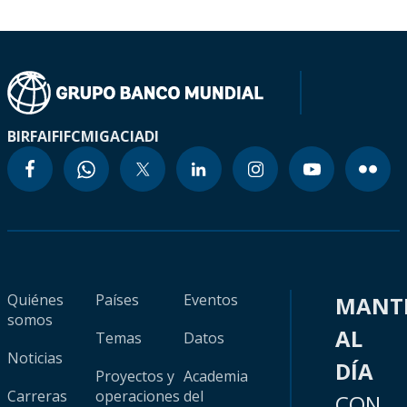
BIRF
AIF
IFC
MIGA
CIADI
Quiénes
Países
Eventos
MANT
somos
AL
Temas
Datos
Noticias
DÍA
Proyectos y
Academia
Carreras
operaciones
del
CON