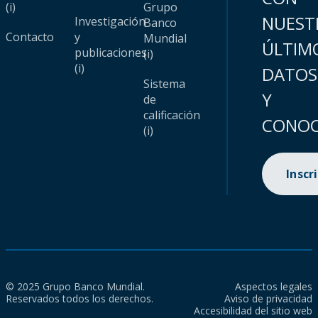
(i)
Grupo
NUEST
Investigación
Banco
Contacto
y
Mundial
ÚLTIM
publicaciones
(i)
(i)
DATOS
Sistema
Y
de
calificación
CONOC
(i)
Inscr
© 2025 Grupo Banco Mundial.
Aspectos legales
Reservados todos los derechos.
Aviso de privacidad
Accesibilidad del sitio web