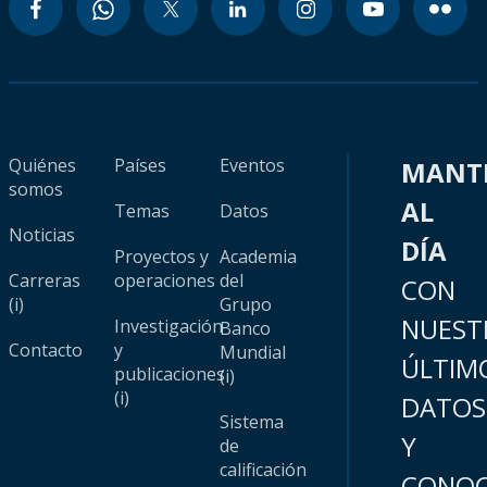
Quiénes
Países
Eventos
MANT
somos
AL
Temas
Datos
Noticias
DÍA
Proyectos y
Academia
Carreras
operaciones
del
CON
(i)
Grupo
NUEST
Investigación
Banco
Contacto
y
Mundial
ÚLTIM
publicaciones
(i)
(i)
DATOS
Sistema
Y
de
calificación
CONOC