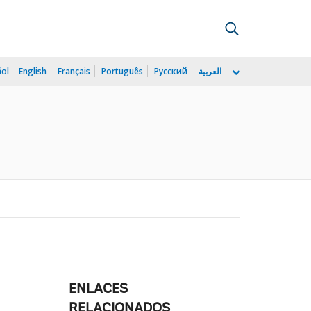
ñol
English
Français
Português
Русский
العربية
ENLACES
RELACIONADOS