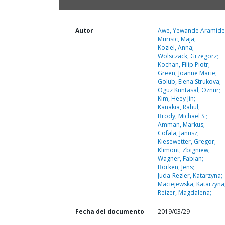
Autor
Awe, Yewande Aramide
Murisic, Maja;
Koziel, Anna;
Wolsczack, Grzegorz;
Kochan, Filip Piotr;
Green, Joanne Marie;
Golub, Elena Strukova;
Oguz Kuntasal, Oznur;
Kim, Heey Jin;
Kanakia, Rahul;
Brody, Michael S.;
Amman, Markus;
Cofala, Janusz;
Kiesewetter, Gregor;
Klimont, Zbigniew;
Wagner, Fabian;
Borken, Jens;
Juda-Rezler, Katarzyna;
Maciejewska, Katarzyna
Reizer, Magdalena;
Fecha del documento
2019/03/29