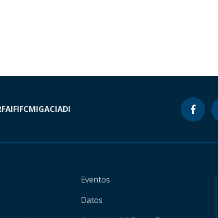
RF
AIF
IFC
MIGA
CIADI
Eventos
Datos