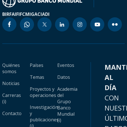
BIRF
AIF
IFC
MIGA
CIADI
Quiénes
Países
Eventos
MANT
somos
AL
Temas
Datos
Noticias
DÍA
Proyectos y
Academia
Carreras
operaciones
del
CON
(i)
Grupo
NUEST
Investigación
Banco
Contacto
y
Mundial
ÚLTIM
publicaciones
(i)
(i)