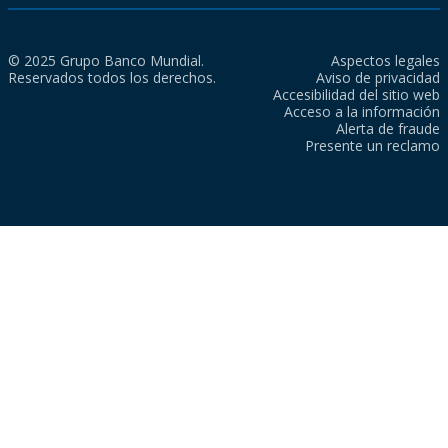
© 2025 Grupo Banco Mundial.
Aspectos legales
Reservados todos los derechos.
Aviso de privacidad
Accesibilidad del sitio web
Acceso a la información
Alerta de fraude
Presente un reclamo