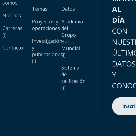
somos
AL
Temas
Datos
Noticias
DÍA
Proyectos y
Academia
Carreras
operaciones
del
CON
(i)
Grupo
NUEST
Investigación
Banco
Contacto
y
Mundial
ÚLTIM
publicaciones
(i)
(i)
DATOS
Sistema
Y
de
calificación
CONOC
(i)
Inscr