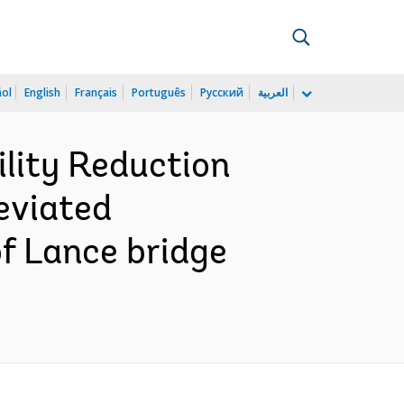
ñol
English
Français
Português
Русский
العربية
ility Reduction
reviated
of Lance bridge