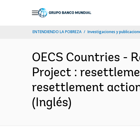
Skip
to
Main
ENTENDIENDO LA POBREZA
Investigaciones y publicacione
Navigation
OECS Countries - Re
Project : resettleme
resettlement action
(Inglés)