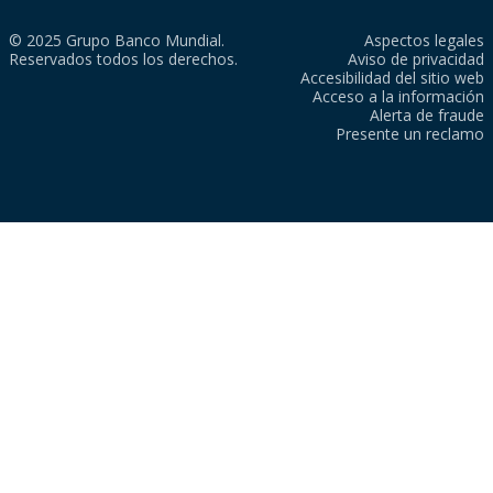
© 2025 Grupo Banco Mundial.
Aspectos legales
Reservados todos los derechos.
Aviso de privacidad
Accesibilidad del sitio web
Acceso a la información
Alerta de fraude
Presente un reclamo