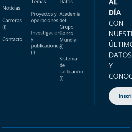
AL
Temas
Datos
Noticias
DÍA
Proyectos y
Academia
Carreras
operaciones
del
CON
(i)
Grupo
NUEST
Investigación
Banco
Contacto
y
Mundial
ÚLTIM
publicaciones
(i)
(i)
DATOS
Sistema
Y
de
calificación
CONOC
(i)
Inscr