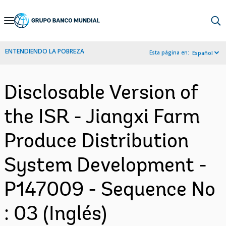
Skip
to
Main
ENTENDIENDO LA POBREZA
Esta página en:
Español
Navigation
Disclosable Version of
the ISR - Jiangxi Farm
Produce Distribution
System Development -
P147009 - Sequence No
: 03 (Inglés)