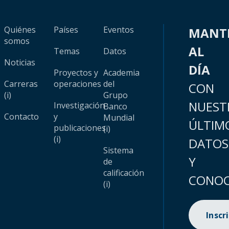
Quiénes
Países
Eventos
MANT
somos
AL
Temas
Datos
Noticias
DÍA
Proyectos y
Academia
Carreras
operaciones
del
CON
(i)
Grupo
NUEST
Investigación
Banco
Contacto
y
Mundial
ÚLTIM
publicaciones
(i)
(i)
DATOS
Sistema
Y
de
calificación
CONOC
(i)
Inscr