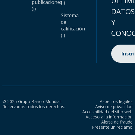
ÚLTIM
publicaciones
(i)
(i)
DATOS
Sistema
Y
de
calificación
CONOC
(i)
Inscr
© 2025 Grupo Banco Mundial.
Aspectos legales
Reservados todos los derechos.
Aviso de privacidad
Accesibilidad del sitio web
Acceso a la información
Alerta de fraude
Presente un reclamo