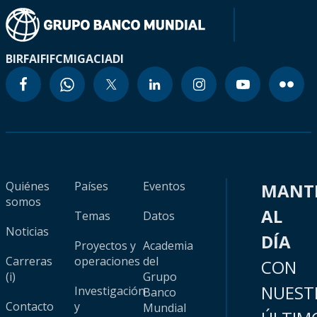
BIRF
AIF
IFC
MIGA
CIADI
Quiénes
Países
Eventos
MANT
somos
AL
Temas
Datos
Noticias
DÍA
Proyectos y
Academia
Carreras
operaciones
del
CON
(i)
Grupo
NUEST
Investigación
Banco
Contacto
y
Mundial