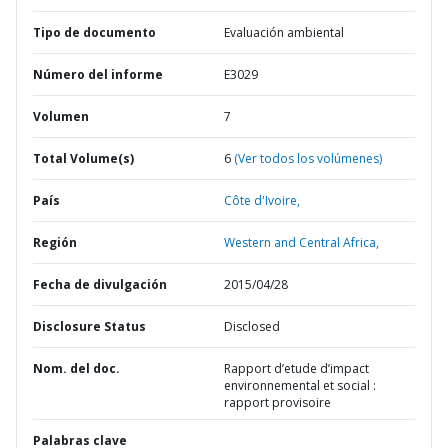
Tipo de documento
Evaluación ambiental
Número del informe
E3029
Volumen
7
Total Volume(s)
6
(Ver todos los volúmenes)
País
Côte d'Ivoire,
Región
Western and Central Africa,
Fecha de divulgación
2015/04/28
Disclosure Status
Disclosed
Nom. del doc.
Rapport d’etude d’impact
environnemental et social :
rapport provisoire
Palabras clave