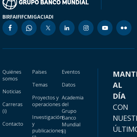
BIRF
AIF
IFC
MIGA
CIADI
Quiénes
Países
Eventos
MANT
somos
AL
Temas
Datos
Noticias
DÍA
Proyectos y
Academia
Carreras
operaciones
del
CON
(i)
Grupo
NUEST
Investigación
Banco
Contacto
y
Mundial
ÚLTIM
publicaciones
(i)