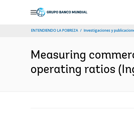
Skip
to
Main
ENTENDIENDO LA POBREZA
Investigaciones y publicacione
Navigation
Measuring commerci
operating ratios (In