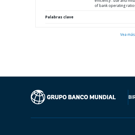
efficiency : use and mis
of bank operating ratio
Palabras clave
Vea más
BI