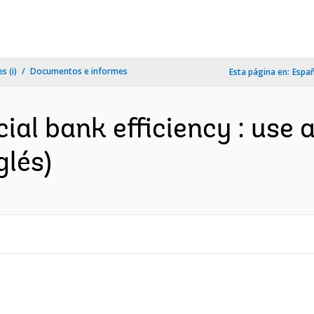
s (i)
Documentos e informes
Esta página en:
Espa
al bank efficiency : use 
glés)