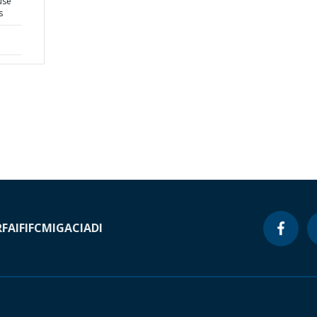
use
s
RF
AIF
IFC
MIGA
CIADI