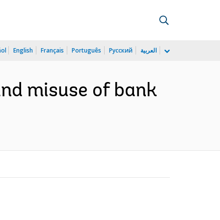
ñol
English
Français
Português
Русский
العربية
and misuse of bank