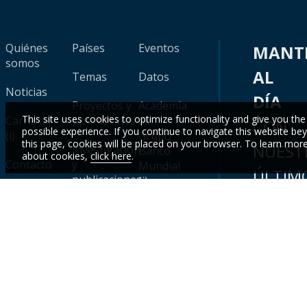
Quiénes
Países
Eventos
MANT
somos
AL
Temas
Datos
Noticias
DÍA
Proyectos y
Academia
This site uses cookies to optimize functionality and give you the
Carreras
operaciones
del
CON
possible experience. If you continue to navigate this website be
(i)
Grupo
this page, cookies will be placed on your browser. To learn mor
NUEST
Investigación
Banco
about cookies,
click here
.
Contacto
y
Mundial
ÚLTIM
publicaciones
(i)
(i)
DATOS
Sistema
Y
de
calificación
CONOC
(i)
Inscr