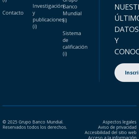
NUEST
Investigación
Banco
Contacto
y
Mundial
ÚLTIM
publicaciones
(i)
(i)
DATOS
Sistema
Y
de
calificación
CONOC
(i)
Inscr
© 2025 Grupo Banco Mundial.
Aspectos legales
Reservados todos los derechos.
Aviso de privacidad
Accesibilidad del sitio web
Acceso a la información