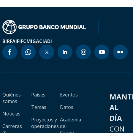
BIRF
AIF
IFC
MIGA
CIADI
Quiénes
Países
Eventos
MANT
somos
AL
Temas
Datos
Noticias
DÍA
Proyectos y
Academia
Carreras
operaciones
del
CON
(i)
Grupo