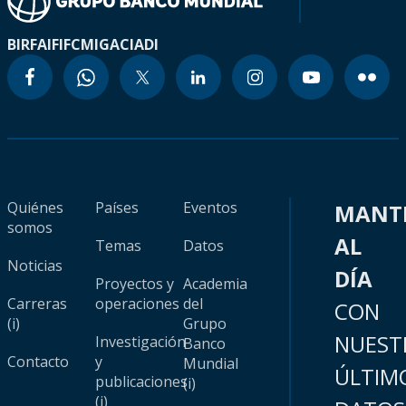
BIRF
AIF
IFC
MIGA
CIADI
Quiénes
Países
Eventos
MANT
somos
AL
Temas
Datos
Noticias
DÍA
Proyectos y
Academia
Carreras
operaciones
del
CON
(i)
Grupo
NUEST
Investigación
Banco
Contacto
y
Mundial
ÚLTIM
publicaciones
(i)
(i)