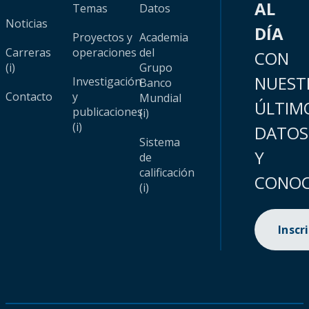
AL
Temas
Datos
Noticias
DÍA
Proyectos y
Academia
Carreras
operaciones
del
CON
(i)
Grupo
NUEST
Investigación
Banco
Contacto
y
Mundial
ÚLTIM
publicaciones
(i)
(i)
DATOS
Sistema
Y
de
calificación
CONOC
(i)
Inscr