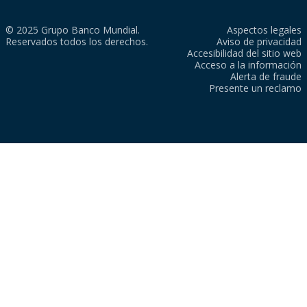
© 2025 Grupo Banco Mundial.
Aspectos legales
Reservados todos los derechos.
Aviso de privacidad
Accesibilidad del sitio web
Acceso a la información
Alerta de fraude
Presente un reclamo