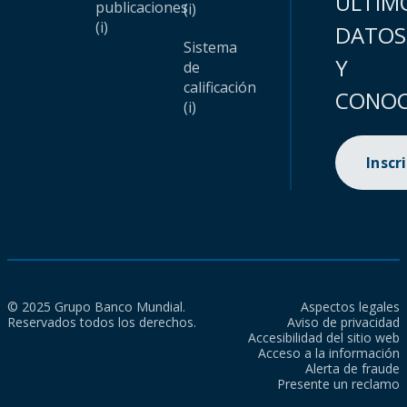
ÚLTIM
publicaciones
(i)
(i)
DATOS
Sistema
Y
de
calificación
CONOC
(i)
Inscr
© 2025 Grupo Banco Mundial.
Aspectos legales
Reservados todos los derechos.
Aviso de privacidad
Accesibilidad del sitio web
Acceso a la información
Alerta de fraude
Presente un reclamo