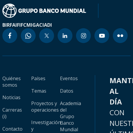
BIRF
AIF
IFC
MIGA
CIADI
Quiénes
Países
Eventos
MANT
somos
AL
Temas
Datos
Noticias
DÍA
Proyectos y
Academia
Carreras
operaciones
del
CON
(i)
Grupo
NUEST
Investigación
Banco
Contacto
y
Mundial