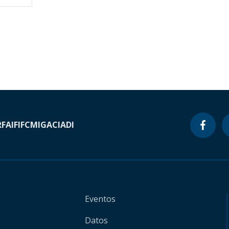
RF
AIF
IFC
MIGA
CIADI
Eventos
Datos