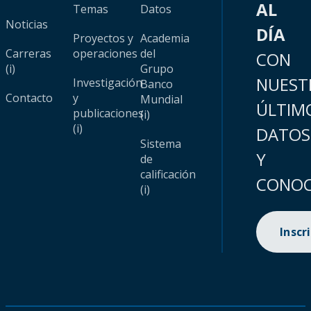
AL
Temas
Datos
Noticias
DÍA
Proyectos y
Academia
Carreras
operaciones
del
CON
(i)
Grupo
NUEST
Investigación
Banco
Contacto
y
Mundial
ÚLTIM
publicaciones
(i)
(i)
DATOS
Sistema
Y
de
calificación
CONOC
(i)
Inscr