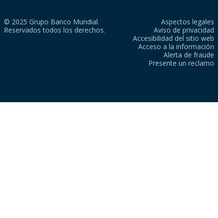
© 2025 Grupo Banco Mundial.
Aspectos legales
Reservados todos los derechos.
Aviso de privacidad
Accesibilidad del sitio web
Acceso a la información
Alerta de fraude
Presente un reclamo