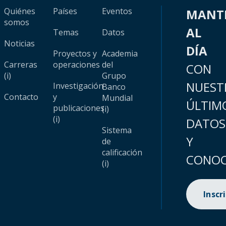
Quiénes
Países
Eventos
MANT
somos
AL
Temas
Datos
Noticias
DÍA
Proyectos y
Academia
Carreras
operaciones
del
CON
(i)
Grupo
NUEST
Investigación
Banco
Contacto
y
Mundial
ÚLTIM
publicaciones
(i)
(i)
DATOS
Sistema
Y
de
calificación
CONOC
(i)
Inscr